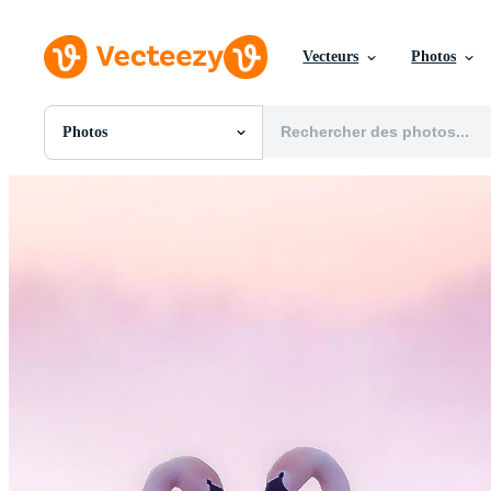
Vecteurs
Photos
Photos
Toutes Images
Photos
PNGs
PSDs
SVGs
Modèles
Vecteurs
Vidéos
Motion graphics
Images Éditoriales
Événements Éditoriaux