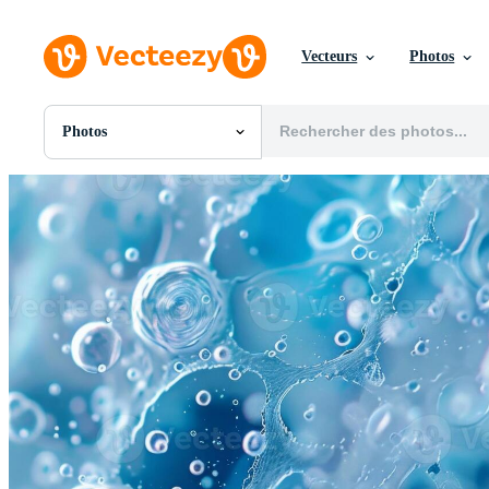
Vecteurs
Photos
Photos
Toutes Images
Photos
PNGs
PSDs
SVGs
Modèles
Vecteurs
Vidéos
Motion graphics
Images Éditoriales
Événements Éditoriaux