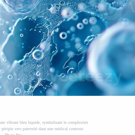
une vibrant bleu liquide, symbolisant le complexités
le périple vers paternité dans une médical contexte.