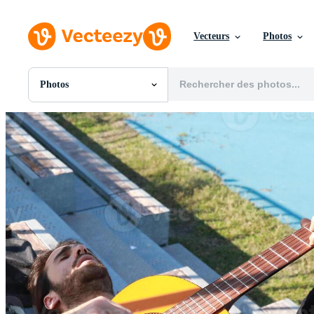
Vecteurs
Photos
Photos
Toutes Images
Photos
PNGs
PSDs
SVGs
Modèles
Vecteurs
Vidéos
Motion graphics
Images Éditoriales
Événements Éditoriaux