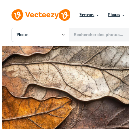
Vecteurs
Photos
Photos
Toutes Images
Photos
PNGs
PSDs
SVGs
Modèles
Vecteurs
Vidéos
Motion graphics
Images Éditoriales
Événements Éditoriaux