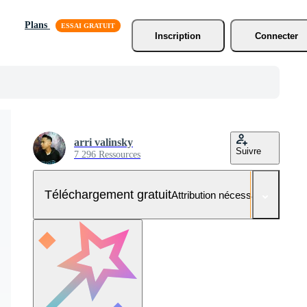
Plans
Inscription
Connecter
arri valinsky
Suivre
7 296 Ressources
Téléchargement gratuit
Attribution nécessaire