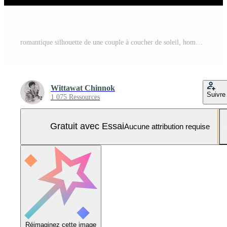
romantique silhouette de une couple à coucher de soleil, homme embrasser femme front, l'amour et intimité concept. Photo Pro
Wittawat​ Chinnok
Suivre
1 075 Ressources
Gratuit avec Essai
Aucune attribution requise
Réimaginez cette image