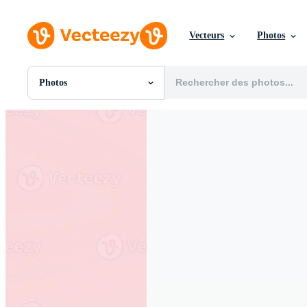
Vecteurs
Photos
Photos
Toutes Images
Photos
PNGs
PSDs
SVGs
Modèles
Vecteurs
Vidéos
Motion graphics
Images Éditoriales
Événements Éditoriaux