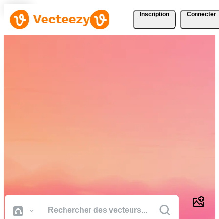
Inscription
Connecter
Téléchargez Gratuitement
des Vecteurs, des Photos,
des Vidéos et Bien Plus
Encore
Des ressources créatives de qualité professionnelle pour réaliser vos
projets plus rapidement.