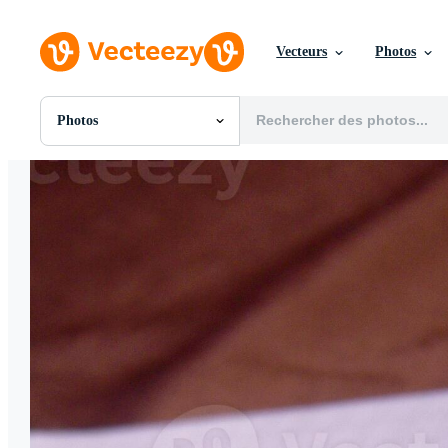
Vecteurs
Photos
Photos
Toutes Images
Photos
PNGs
PSDs
SVGs
Modèles
Vecteurs
Vidéos
Motion graphics
Images Éditoriales
Événements Éditoriaux