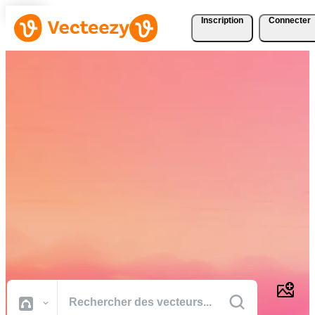
Inscription
Connecter
Téléchargez Gratuitement
des Vecteurs, des Photos,
des Vidéos et Bien Plus
Encore
Des ressources créatives de qualité professionnelle pour réaliser vos
projets plus rapidement.