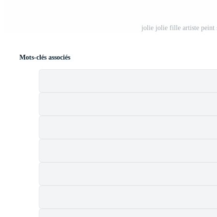
jolie jolie fille artiste pein
Mots-clés associés