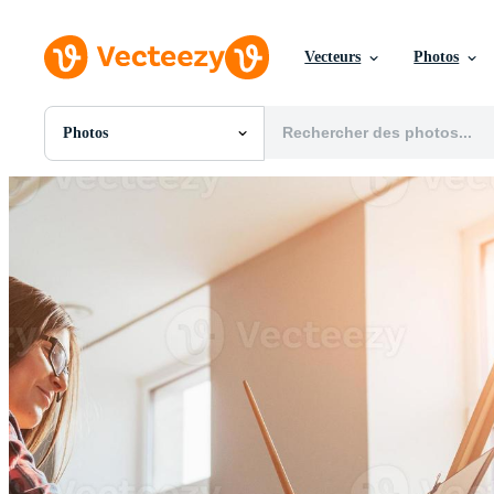
Vecteurs
Photos
Photos
Toutes Images
Photos
PNGs
PSDs
SVGs
Modèles
Vecteurs
Vidéos
Motion graphics
Images Éditoriales
Événements Éditoriaux