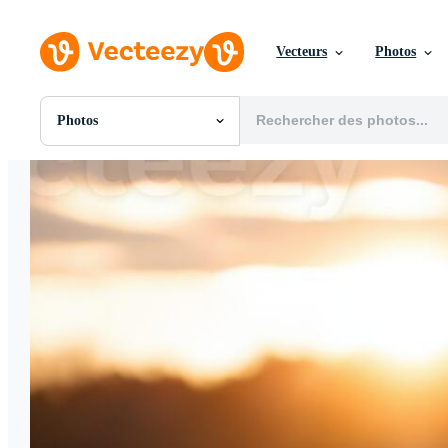
Vecteurs
Photos
Photos
Toutes Images
Photos
PNGs
PSDs
SVGs
Modèles
Vecteurs
Vidéos
Motion graphics
Images Éditoriales
Événements Éditoriaux