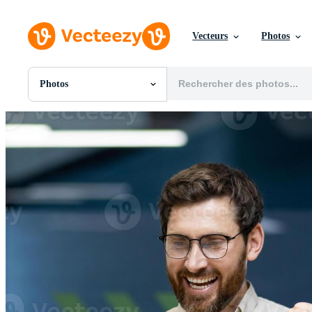
Vecteurs
Photos
Photos
Toutes Images
Photos
PNGs
PSDs
SVGs
Modèles
Vecteurs
Vidéos
Motion graphics
Images Éditoriales
Événements Éditoriaux