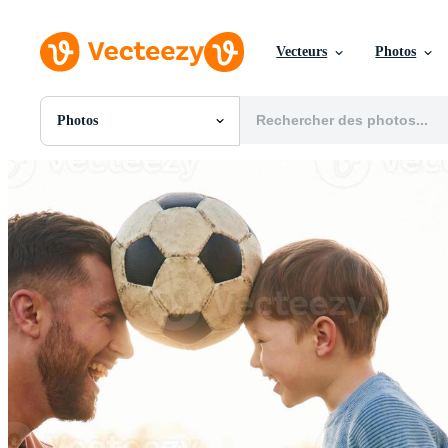
Vecteurs
Photos
Photos
Toutes Images
Photos
PNGs
PSDs
SVGs
Modèles
Vecteurs
Vidéos
Motion graphics
Images Éditoriales
Événements Éditoriaux