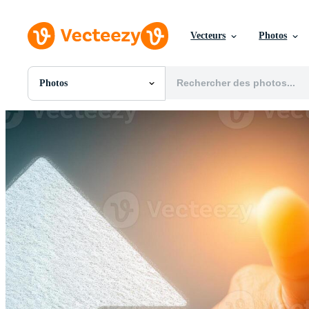
Vecteurs
Photos
Photos
Toutes Images
Photos
PNGs
PSDs
SVGs
Modèles
Vecteurs
Vidéos
Motion graphics
Images Éditoriales
Événements Éditoriaux