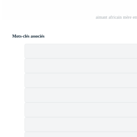
aimant africain mère e
Mots-clés associés