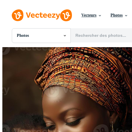
Vecteurs
Photos
Photos
Toutes Images
Photos
PNGs
PSDs
SVGs
Modèles
Vecteurs
Vidéos
Motion graphics
Images Éditoriales
Événements Éditoriaux