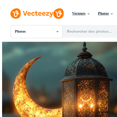
Vecteurs
Photos
Photos
Toutes Images
Photos
PNGs
PSDs
SVGs
Modèles
Vecteurs
Vidéos
Motion graphics
Images Éditoriales
Événements Éditoriaux