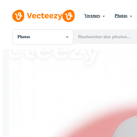
Vecteurs
Photos
Photos
Toutes Images
Photos
PNGs
PSDs
SVGs
Modèles
Vecteurs
Vidéos
Motion graphics
Images Éditoriales
Événements Éditoriaux