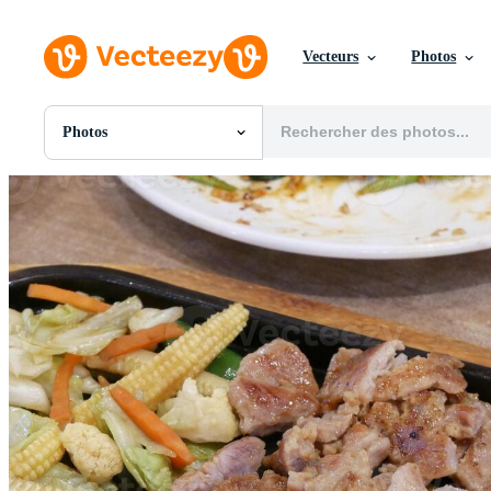
Vecteurs
Photos
Photos
Toutes Images
Photos
PNGs
PSDs
SVGs
Modèles
Vecteurs
Vidéos
Motion graphics
Images Éditoriales
Événements Éditoriaux