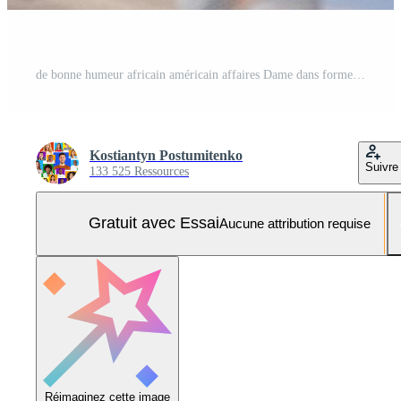
de bonne humeur africain américain affaires Dame dans formel tenue et lunettes assister séminaire en ligne ou affaires entraînement, séance à bureau de travail, en utilisant portable à maison, prise Remarques, copie espace Photo Pro
Kostiantyn Postumitenko
Suivre
133 525 Ressources
Gratuit avec Essai
Aucune attribution requise
Réimaginez cette image