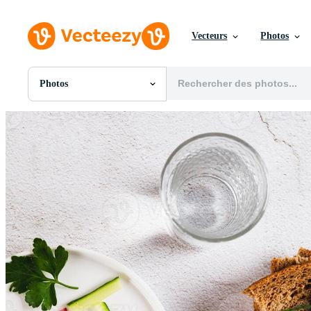
Vecteurs
Photos
Photos
Toutes Images
Photos
PNGs
PSDs
SVGs
Modèles
Vecteurs
Vidéos
Motion graphics
Images Éditoriales
Événements Éditoriaux