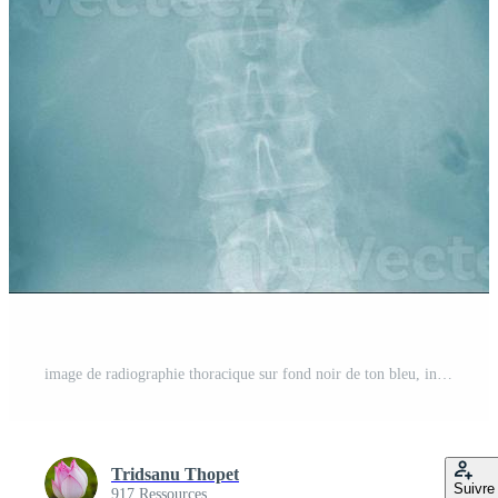
image de radiographie thoracique sur fond noir de ton bleu, infection pulmonaire avec sécrétion Photo Pro
Tridsanu Thopet
Suivre
917 Ressources