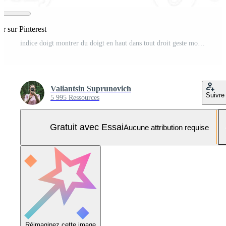
er sur Pinterest
indice doigt montrer du doigt en haut dans tout droit geste montrant robinet et presse action. proche en haut de main Photo Pro
Valiantsin Suprunovich
Suivre
5 995 Ressources
Gratuit avec Essai
Aucune attribution requise
Réimaginez cette image