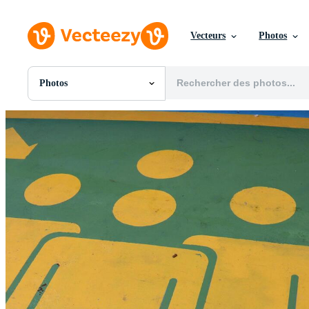
Vecteurs
Photos
Photos
Toutes Images
Photos
PNGs
PSDs
SVGs
Modèles
Vecteurs
Vidéos
Motion graphics
Images Éditoriales
Événements Éditoriaux