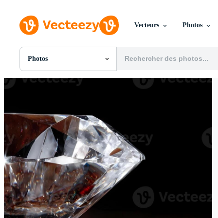
Vecteurs
Photos
Photos
Toutes Images
Photos
PNGs
PSDs
SVGs
Modèles
Vecteurs
Vidéos
Motion graphics
Images Éditoriales
Événements Éditoriaux