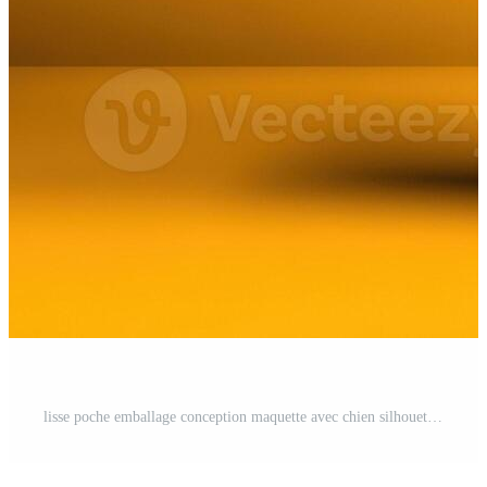
lisse poche emballage conception maquette avec chien silhouette contre une délavé Contexte Photo Pro