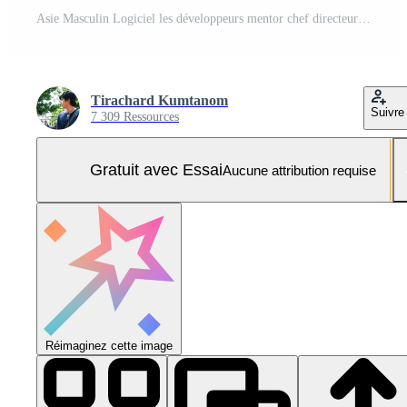
Asie Masculin Logiciel les développeurs mentor chef directeur parler stratégie plan à exécutif écrire rapide ai bot il app programme nomade, jeu, Les données centre. en saillie diaporama code Photo Pro
Tirachard Kumtanom
Suivre
7 309 Ressources
Gratuit avec Essai
Aucune attribution requise
Réimaginez cette image