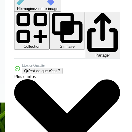
Réimaginez cette image
Collection
Similaire
Partager
Licence Gratuite
Qu'est-ce que c'est ?
Plus d'infos