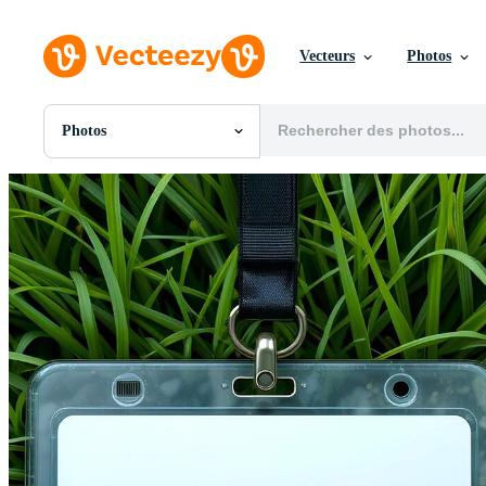
Vecteurs
Photos
Photos
Toutes Images
Photos
PNGs
PSDs
SVGs
Modèles
Vecteurs
Vidéos
Motion graphics
Images Éditoriales
Événements Éditoriaux