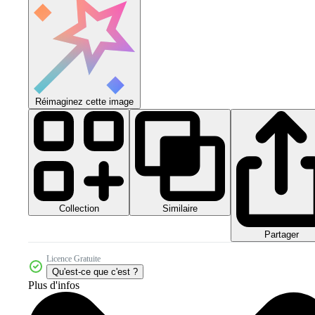
Réimaginez cette image
Collection
Similaire
Partager
Licence Gratuite
Qu'est-ce que c'est ?
Plus d'infos