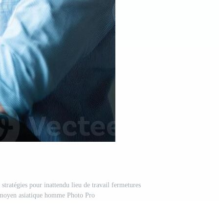
e stratégies pour inattendu lieu de travail fermetures
moyen asiatique homme Photo Pro