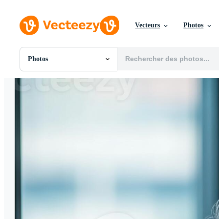
Vecteurs
Photos
Photos
Toutes Images
Photos
PNGs
PSDs
SVGs
Modèles
Vecteurs
Vidéos
Motion graphics
Images Éditoriales
Événements Éditoriaux