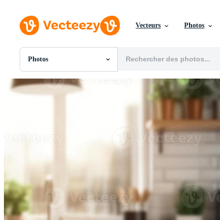
Vecteurs
Photos
Photos
Toutes Images
Photos
PNGs
PSDs
SVGs
Modèles
Vecteurs
Vidéos
Motion graphics
Images Éditoriales
Événements Éditoriaux