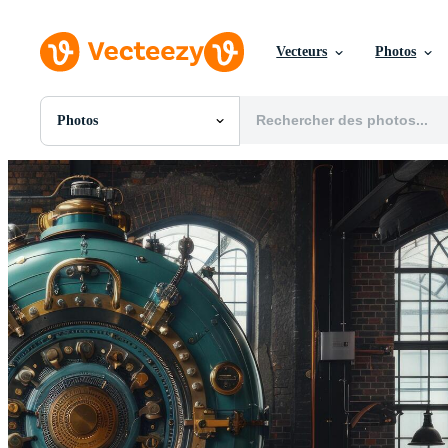
Vecteurs
Photos
Photos
Toutes Images
Photos
PNGs
PSDs
SVGs
Modèles
Vecteurs
Vidéos
Motion graphics
Images Éditoriales
Événements Éditoriaux