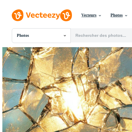
Vecteurs
Photos
Photos
Toutes Images
Photos
PNGs
PSDs
SVGs
Modèles
Vecteurs
Vidéos
Motion graphics
Images Éditoriales
Événements Éditoriaux