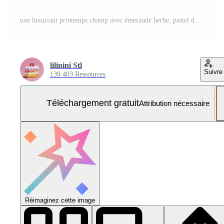
une luxuriant printemps champ avec émeraude herbe, pastel des roses, et épanouissement orchidées remplissage le ouvert air. Photo Gratuite
lilinini Stl
Suivre
139 403 Ressources
Téléchargement gratuit
Attribution nécessaire
Réimaginez cette image