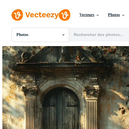
Vecteurs
Photos
Photos
Toutes Images
Photos
PNGs
PSDs
SVGs
Modèles
Vecteurs
Vidéos
Motion graphics
Images Éditoriales
Événements Éditoriaux