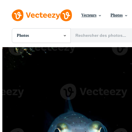
Vecteurs
Photos
Photos
Toutes Images
Photos
PNGs
PSDs
SVGs
Modèles
Vecteurs
Vidéos
Motion graphics
Images Éditoriales
Événements Éditoriaux