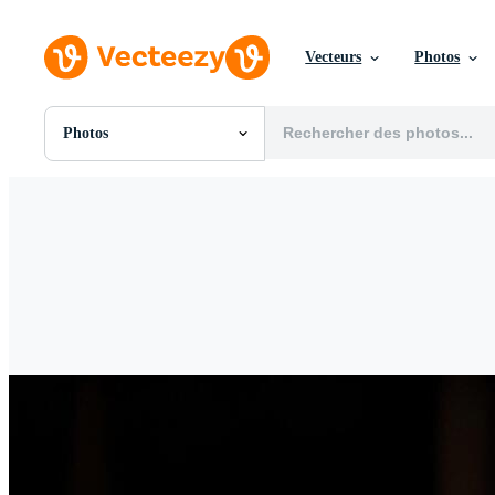
Vecteurs
Photos
Photos
Toutes Images
Photos
PNGs
PSDs
SVGs
Modèles
Vecteurs
Vidéos
Motion graphics
Images Éditoriales
Événements Éditoriaux