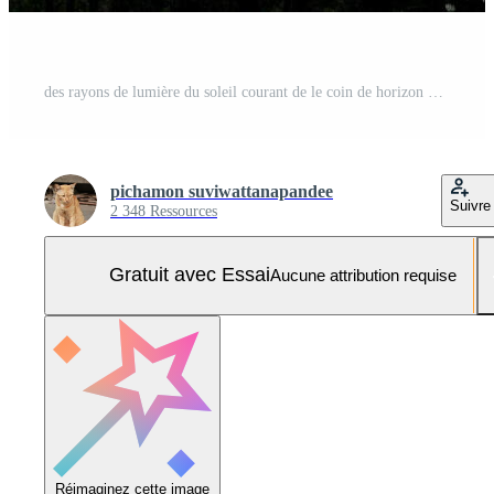
des rayons de lumière du soleil courant de le coin de horizon horizon moulage une chaud lueur près le parc chemin avec le coucher du soleil crépuscule ciel Contexte scène avec arbre silhouette ombre Photo Pro
pichamon suviwattanapandee
Suivre
2 348 Ressources
Gratuit avec Essai
Aucune attribution requise
Réimaginez cette image