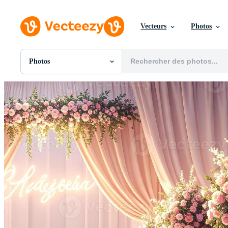
Vecteurs
Photos
Photos
Toutes Images
Photos
PNGs
PSDs
SVGs
Modèles
Vecteurs
Vidéos
Motion graphics
Images Éditoriales
Événements Éditoriaux