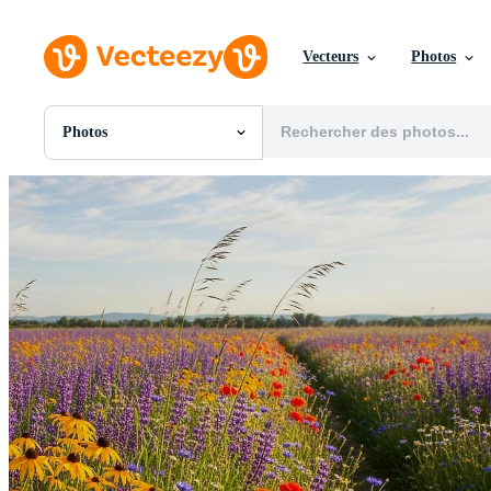
Vecteurs
Photos
Photos
Toutes Images
Photos
PNGs
PSDs
SVGs
Modèles
Vecteurs
Vidéos
Motion graphics
Images Éditoriales
Événements Éditoriaux