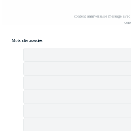
content anniversaire message avec e
con
Mots-clés associés