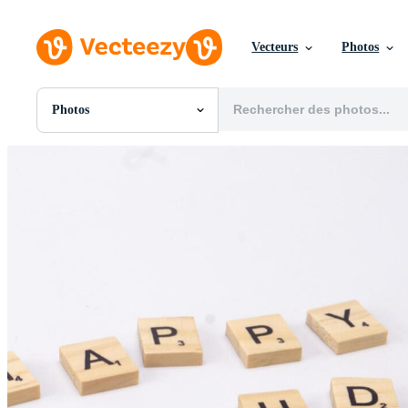
Vecteurs
Photos
Photos
Toutes Images
Photos
PNGs
PSDs
SVGs
Modèles
Vecteurs
Vidéos
Motion graphics
Images Éditoriales
Événements Éditoriaux