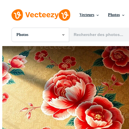
Vecteurs
Photos
Photos
Toutes Images
Photos
PNGs
PSDs
SVGs
Modèles
Vecteurs
Vidéos
Motion graphics
Images Éditoriales
Événements Éditoriaux