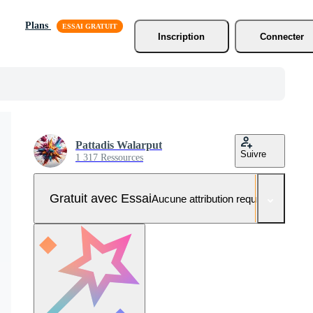
Plans
Inscription
Connecter
Pattadis Walarput
Suivre
1 317 Ressources
Gratuit avec Essai
Aucune attribution requise