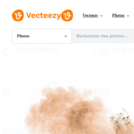
Vecteurs
Photos
Photos
Toutes Images
Photos
PNGs
PSDs
SVGs
Modèles
Vecteurs
Vidéos
Motion graphics
Images Éditoriales
Événements Éditoriaux