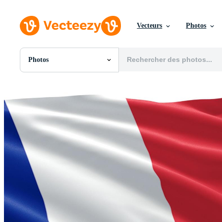
Vecteurs
Photos
Photos
Toutes Images
Photos
PNGs
PSDs
SVGs
Modèles
Vecteurs
Vidéos
Motion graphics
Images Éditoriales
Événements Éditoriaux