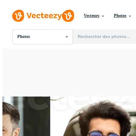
Vecteurs
Photos
Photos
Toutes Images
Photos
PNGs
PSDs
SVGs
Modèles
Vecteurs
Vidéos
Motion graphics
Images Éditoriales
Événements Éditoriaux