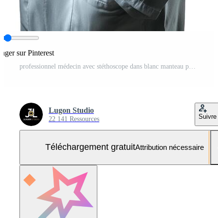
tager sur Pinterest
professionnel médecin avec stéthoscope dans blanc manteau pose à la recherche à le côté sur une blanc Contexte Photo Gratuite
Lugon Studio
Suivre
22 141 Ressources
Téléchargement gratuit
Attribution nécessaire