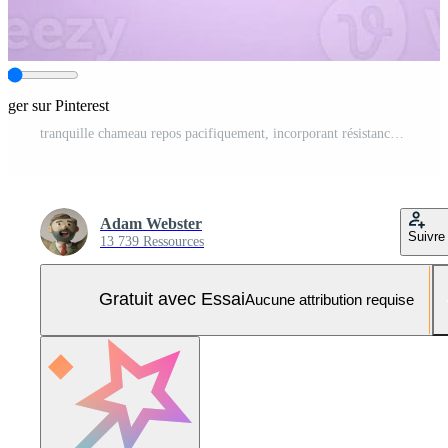
tager sur Pinterest
tranquille chameau repos pacifiquement, incorporant résistance et sérénité dans le désert Photo Pro
Adam Webster
Suivre
13 739 Ressources
Gratuit avec Essai
Aucune attribution requise