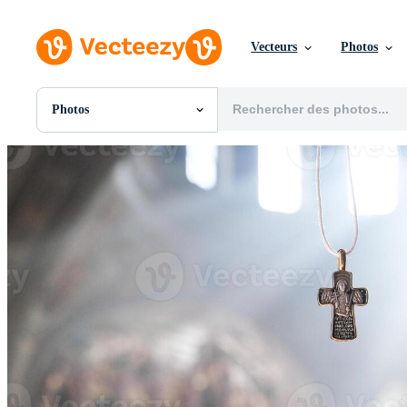
Vecteurs
Photos
Photos
Toutes Images
Photos
PNGs
PSDs
SVGs
Modèles
Vecteurs
Vidéos
Motion graphics
Images Éditoriales
Événements Éditoriaux