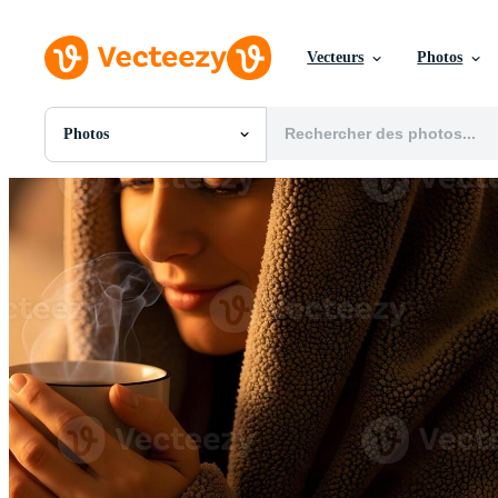
Vecteurs
Photos
Photos
Toutes Images
Photos
PNGs
PSDs
SVGs
Modèles
Vecteurs
Vidéos
Motion graphics
Images Éditoriales
Événements Éditoriaux