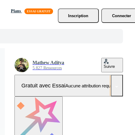
Plans
Inscription
Connecter
Mathew Aditya
Suivre
5 827 Ressources
Gratuit avec Essai
Aucune attribution requise