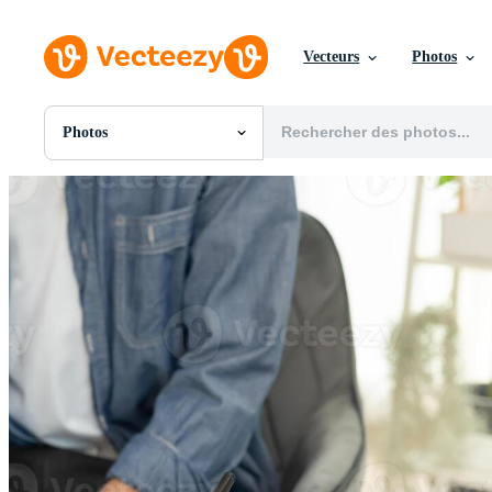
Vecteurs
Photos
Photos
Toutes Images
Photos
PNGs
PSDs
SVGs
Modèles
Vecteurs
Vidéos
Motion graphics
Images Éditoriales
Événements Éditoriaux