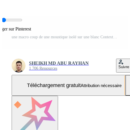
ager sur Pinterest
une macro coup de une moustique isolé sur une blanc Contexte Photo Gratuite
SHEIKH MD ABU RAYHAN
Suivre
1 706 Ressources
Téléchargement gratuit
Attribution nécessaire